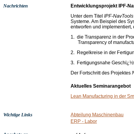
Nachrichten
Entwicklungsprojekt IPF-N
Unter dem Titel
IPF-
NavTools
Systeme. Am Beispiel des Sy
entworfen und implementiert, 
1.
die Transparenz in der Pro
Transparency
of
manufactu
2.
Regelkreise in der Fertigu
3.
Fertigungsnahe Geschï¿½f
Der Fortschritt des Projektes
Aktuelles Seminarangebot
Lean Manufacturing in der Sm
Wichtige Links
Abteilung Maschinenbau
ERP - Labor